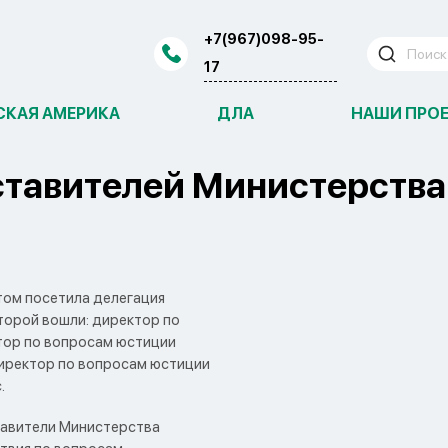
+7(967)098-95-
17
СКАЯ АМЕРИКА
ДЛА
НАШИ ПРО
ставителей Министерства
том посетила делегация
торой вошли: директор по
тор по вопросам юстиции
директор по вопросам юстиции
.
тавители Министерства