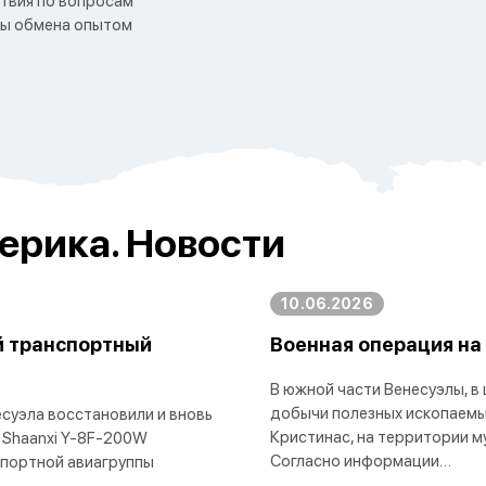
твия по вопросам
сы обмена опытом
ерика. Новости
10.06.2026
й транспортный
Военная операция на
В южной части Венесуэлы, в
добычи полезных ископаемы
суэла восстановили и вновь
Кристинас, на территории м
 Shaanxi Y-8F-200W
Согласно информации…
спортной авиагруппы