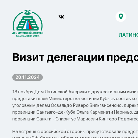
ЛАТИН
Визит делегации пред
20.11.2024
18 ноября Дом Латинской Америки с дружественным визи
представителей Министерства юстиции Кубы, в состав ко
уголовным делам Освальдо Риверо Вильявисенсио, дирек
провинции Сантьяго-де-Куба Ольга Карменати Нариньо, 
провинции Санкти - Спиритус Марисели Кинтеро Родригес
На встрече с российской стороны присутствовали предс