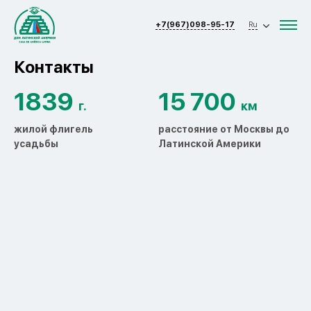
+7(967)098-95-17
Ru
Контакты
1839
15 700
г.
км
жилой флигель
расстояние от Москвы до
усадьбы
Латинской Америки