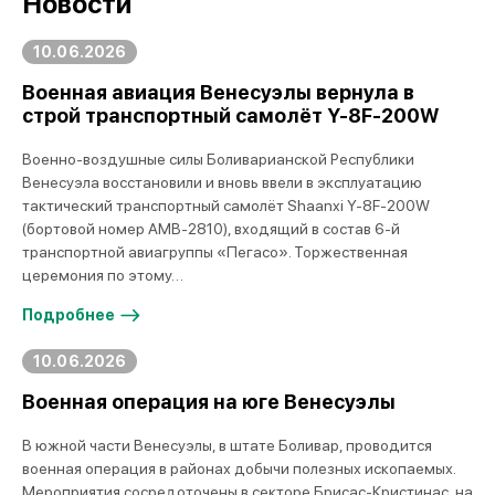
Новости
10.06.2026
Военная авиация Венесуэлы вернула в
строй транспортный самолёт Y-8F-200W
Военно-воздушные силы Боливарианской Республики
Венесуэла восстановили и вновь ввели в эксплуатацию
тактический транспортный самолёт Shaanxi Y-8F-200W
(бортовой номер AMB-2810), входящий в состав 6-й
транспортной авиагруппы «Пегасо». Торжественная
церемония по этому…
Подробнее
10.06.2026
Военная операция на юге Венесуэлы
В южной части Венесуэлы, в штате Боливар, проводится
военная операция в районах добычи полезных ископаемых.
Мероприятия сосредоточены в секторе Брисас-Кристинас, на