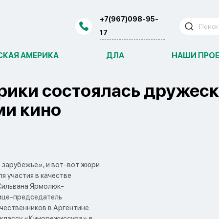
+7(967)098-95-
17
СКАЯ АМЕРИКА
ДЛА
НАШИ ПРО
рики состоялась дружеска
ми кино
 зарубежье», и вот-вот жюри
я участия в качестве
Сильвана Ярмолюк-
Вице-председатель
ественников в Аргентине.
 классу «Кинорежиссура» в