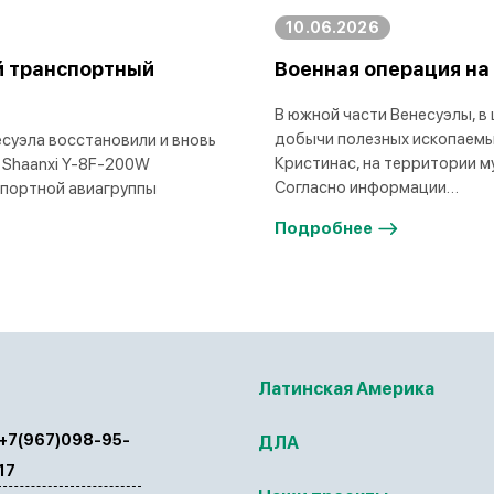
10.06.2026
й транспортный
Военная операция на
В южной части Венесуэлы, в
добычи полезных ископаемы
суэла восстановили и вновь
Кристинас, на территории м
 Shaanxi Y-8F-200W
Согласно информации…
спортной авиагруппы
Подробнее
Латинская Америка
+7(967)098-95-
ДЛА
17