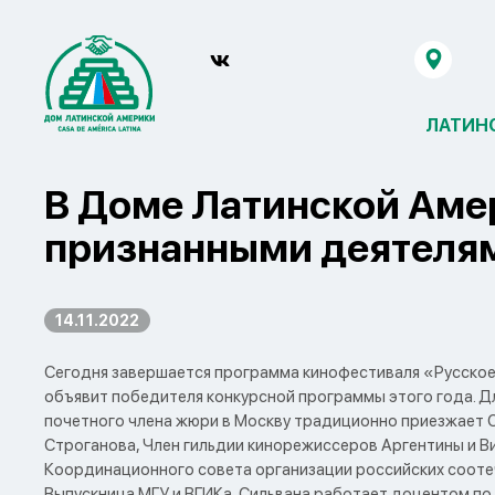
ЛАТИН
В Доме Латинской Аме
признанными деятеля
14.11.2022
Сегодня завершается программа кинофестиваля «Русское
объявит победителя конкурсной программы этого года. Дл
почетного члена жюри в Москву традиционно приезжает 
Строганова, Член гильдии кинорежиссеров Аргентины и 
Координационного совета организации российских соотеч
Выпускница МГУ и ВГИКа, Сильвана работает доцентом по