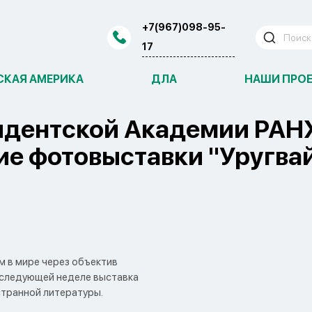
+7(967)098-95-
17
СКАЯ АМЕРИКА
ДЛА
НАШИ ПРО
зидентской Академии РАН
ие фотовыставки "Уругва
 в мире через объектив
 следующей неделе выставка
странной литературы.