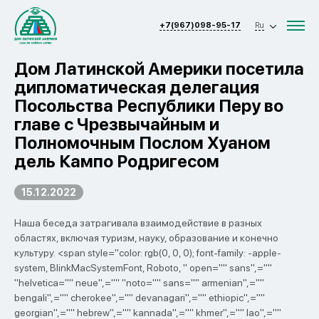
+7(967)098-95-17
Ru
Дом Латинской Америки посетила
дипломатическая делегация
Посольства Республики Перу во
главе с Чрезвычайным и
Полномочным Послом Хуаном
дель Кампо Родригесом
15.12.2022
Наша беседа затрагивала взаимодействие в разных
областях, включая туризм, науку, образование и конечно
культуру. <span style="color: rgb(0, 0, 0); font-family: -apple-
system, BlinkMacSystemFont, Roboto, " open="" sans",=""
"helvetica="" neue",="" "noto="" sans="" armenian",=""
bengali",="" cherokee",="" devanagari",="" ethiopic",=""
georgian",="" hebrew",="" kannada",="" khmer",="" lao",=""