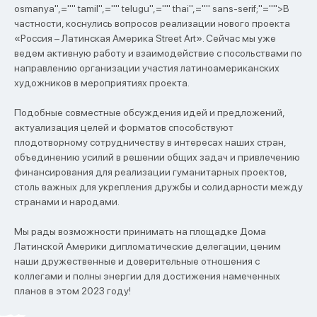
osmanya",="" tamil",="" telugu",="" thai",="" sans-serif;"="">В
частности, коснулись вопросов реализации нового проекта
«Россия – Латинская Америка Street Art». Сейчас мы уже
ведем активную работу и взаимодействие с посольствами по
направлению организации участия латиноамериканских
художников в мероприятиях проекта.
Подобные совместные обсуждения идей и предложений,
актуализация целей и форматов способствуют
плодотворному сотрудничеству в интересах наших стран,
объединению усилий в решении общих задач и привлечению
финансирования для реализации гуманитарных проектов,
столь важных для укрепления дружбы и солидарности между
странами и народами.
Мы рады возможности принимать на площадке Дома
Латинской Америки дипломатические делегации, ценим
наши дружественные и доверительные отношения с
коллегами и полны энергии для достижения намеченных
планов в этом 2023 году!