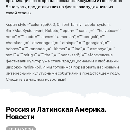
организацию со стороны Посольства Колумбии и Посольства
Венесуэлы, представивших на фестивале художника из
своей страны.
<span style="color: rgb(0, 0, 0); font-family: -apple-system,
BlinkMacSystemFont, Roboto, " open="" sans",="" "helvetica=""
neue",="" "noto="" sans="" armenian",="" bengali",=""
cherokee",="" devanagari",="" ethiopic",="" georgian",=""
hebrew",="" kannada",="" khmer",="" lao",="" osmanya",=""
tamil",="" telugu",="" thai",="" sans-serif;"="">Московские
фестивали культур уже стали традиционными и любимыми
широкой публикой. И мы готовимся порадовать вас новыми
интересными культурными событиями в предстоящем году.
Следите за нашими новостями!
Россия и Латинская Америка.
Новости
10.06.2026