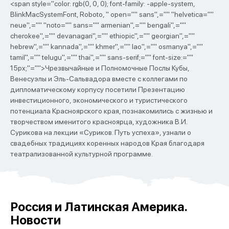
<span style="color: rgb(0, 0, 0); font-family: -apple-system,
BlinkMacSystemFont, Roboto, " open="" sans",="" "helvetica=""
neue",="" "noto="" sans="" armenian",="" bengali",=""
cherokee",="" devanagari",="" ethiopic",="" georgian",=""
hebrew",="" kannada",="" khmer",="" lao",="" osmanya",=""
tamil",="" telugu",="" thai",="" sans-serif;="" font-size:=""
15px;"="">Чрезвычайные и Полномочные Послы Кубы,
Венесуэлы и Эль-Сальвадора вместе с коллегами по
дипломатическому корпусу посетили Презентацию
инвестиционного, экономического и туристического
потенциала Красноярского края, познакомились с жизнью и
творчеством именитого красноярца, художника В.И.
Сурикова на лекции «Суриков. Путь успеха», узнали о
свадебных традициях коренных народов Края благодаря
театрализованной культурной программе.
Россия и Латинская Америка.
Новости