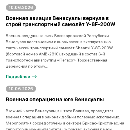
10.06.2026
Военная авиация Венесуэлы вернула в
строй транспортный самолёт Y-8F-200W
Военно-воздушные силы Боливарианской Республики
Венесуэла восстановили и вновь ввели в эксплуатацию
тактический транспортный самолёт Shaanxi Y-8F-200W
(бортовой номер AMB-2810), входящий в состав 6-й
транспортной авиагруппы «Пегасо». Торжественная
церемония по этому…
Подробнее
10.06.2026
Военная операция на юге Венесуэлы
В южной части Венесуэлы, в штате Боливар, проводится
военная операция в районах добычи полезных ископаемых.
Мероприятия сосредоточены в секторе Брисас-Кристинас, на
территории муниципалитета Сифонтес, включая район