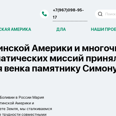
+7(967)098-95-
17
СКАЯ АМЕРИКА
ДЛА
НАШИ ПРО
инской Америки и много
атических миссий принял
 венка памятнику Симону
Боливии в России Мария
атинской Америки и
нете Земля, мы сталкиваемся
се трудности совместными