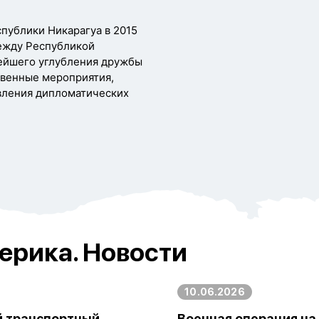
публики Никарагуа в 2015
между Республикой
нейшего углубления дружбы
твенные мероприятия,
вления дипломатических
ерика. Новости
10.06.2026
й транспортный
Военная операция на