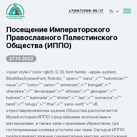
+7(967)098-95-17
Ru
Посещение Императорского
Православного Палестинского
Общества (ИППО)
27.10.2022
<span style="color: rgb(0, 0, 0); font-family: -apple-system,
BlinkMacSystemFont, Roboto, " open="" sans",="" "helvetica=""
neue",="" "noto="" sans="" armenian",="" bengali",=""
cherokee",="" devanagari",="" ethiopic",="" georgian",=""
hebrew",="" kannada",="" khmer",="" lao",="" osmanya",=""
tamil",="" telugu",="" thai",="" sans-serif;"="">В
отреставрированном здании Общества располагается
Музей истории ИППО с редчайшими экспонатами и
материалами, а также залы с красивым убранством, где
гостеприимные хозяева угостили нас чаем. Сегодня ИППО
реализовывает важные гуманитарные миссии, молодежные