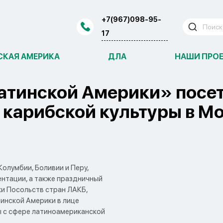
+7(967)098-95-
17
СКАЯ АМЕРИКА
ДЛА
НАШИ ПРО
тинской Америки» посе
 карибской культуры в М
лумбии, Боливии и Перу,
зентации, а также праздничный
ки Посольств стран ЛАКБ,
инской Америки в лице
ты с сфере латиноамериканской