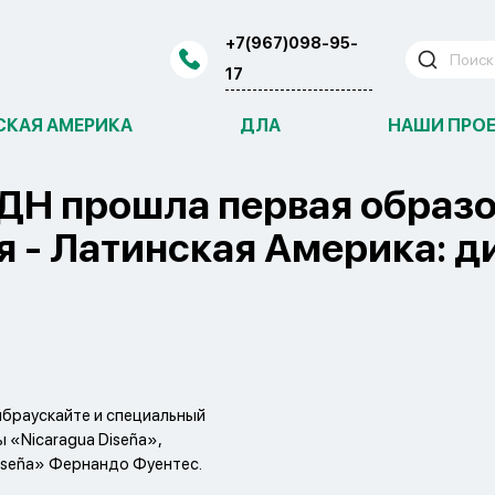
+7(967)098-95-
17
СКАЯ АМЕРИКА
ДЛА
НАШИ ПРО
ДН прошла первая образо
я - Латинская Америка: д
ябраускайте и специальный
 «Nicaragua Diseña»,
iseña» Фернандо Фуентес.