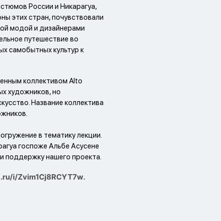
стюмов России и Никарагуа,
оны этих стран, почувствовали
ной модой и дизайнерами
тельное путешествие во
ых самобытных культур к
енным коллективом Alto
ых художников, но
кусство. Название коллектива
ожников.
огружение в тематику лекции.
агуа госпоже Альбе Асусене
 и поддержку нашего проекта.
ex.ru/i/Zvim1Cj8RCYT7w
.