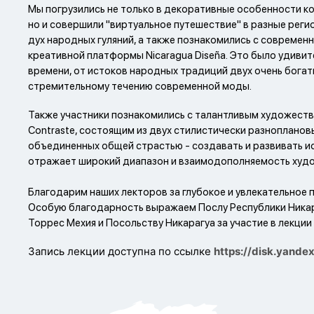
Мы погрузились не только в декоративные особенности ко
но и совершили "виртуальное путешествие" в разные реги
дух народных гуляний, а также познакомились с современ
креативной платформы Nicaragua Diseña. Это было удиви
времени, от истоков народных традиций двух очень богат
стремительному течению современной моды.
Также участники познакомились с талантливым художеств
Contraste, состоящим из двух стилистически разнопланов
объединенных общей страстью - создавать и развивать ис
отражает широкий диапазон и взаимодополняемость худ
Благодарим наших лекторов за глубокое и увлекательное п
Особую благодарность выражаем Послу Республики Никар
Торрес Мехия и Посольству Никарагуа за участие в лекции
Запись лекции доступна по ссылке
https://disk.yand