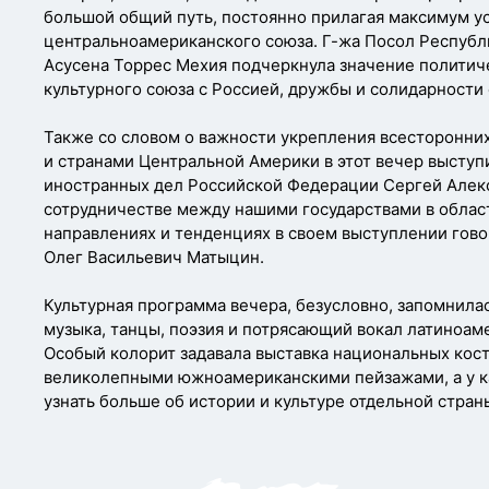
большой общий путь, постоянно прилагая максимум ус
центральноамериканского союза. Г-жа Посол Республ
Асусена Торрес Мехия подчеркнула значение политич
культурного союза с Россией, дружбы и солидарности
Также со словом о важности укрепления всесторонни
и странами Центральной Америки в этот вечер высту
иностранных дел Российской Федерации Сергей Алекс
сотрудничестве между нашими государствами в облас
направлениях и тенденциях в своем выступлении гов
Олег Васильевич Матыцин.
Культурная программа вечера, безусловно, запомнила
музыка, танцы, поэзия и потрясающий вокал латиноам
Особый колорит задавала выставка национальных кост
великолепными южноамериканскими пейзажами, а у к
узнать больше об истории и культуре отдельной стран