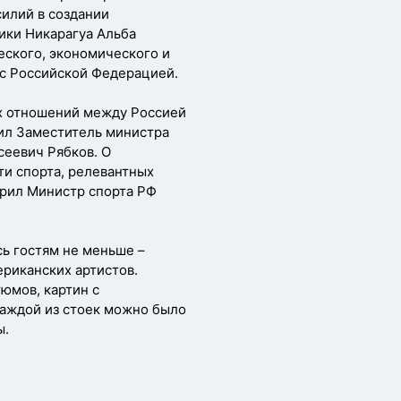
илий в создании
ики Никарагуа Альба
еского, экономического и
 с Российской Федерацией.
х отношений между Россией
пил Заместитель министра
еевич Рябков. О
ти спорта, релевантных
орил Министр спорта РФ
сь гостям не меньше –
ериканских артистов.
юмов, картин с
аждой из стоек можно было
ы.