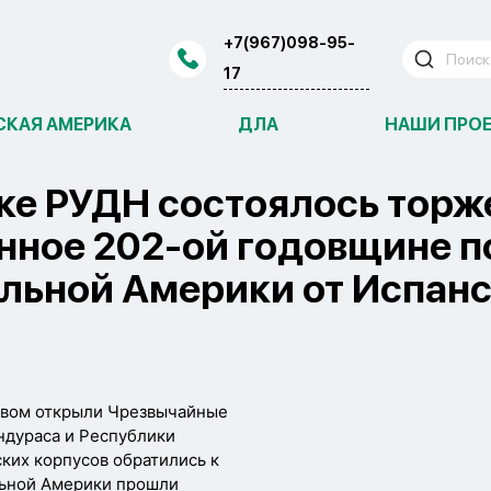
+7(967)098-95-
17
СКАЯ АМЕРИКА
ДЛА
НАШИ ПРО
ке РУДН состоялось торж
нное 202-ой годовщине п
льной Америки от Испанс
овом открыли Чрезвычайные
ндураса и Республики
ских корпусов обратились к
альной Америки прошли